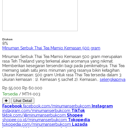
Diskon
8%
Minuman Serbuk Thai Tea Mamio Kemasan 500 gram
Minuman Serbuk Thai Tea Mamio Kemasan 500 gram merupakan
rasa Teh Thailand yang terkenal akan aromanya yang nikmat.
Memberikan kesegaran tersendiri bagi pada penikmatnya. Thai Tea
memang salah satu jenis minuman yang rasanya bikin ketagihan.
Ukuran Kemasan: 500 gram Untuk rasa Thai Tea tersedia dalam 3
ukuran kemasan : 1). Kemasan 5 sachet 2). Kemasan…
selengkapnya
Rp 55.000
Rp 60.000
Tersedia
/ MTH-003
✚
Lihat Detail
Facebook
facebook.com/minumanserbukcom
Instagram
instagram.com/minumanserbukcom
TikTok
tiktok.com/@minumanserbukcom
Shopee
shopee.co.id/minumanserbukcom
Tokopedia
tokopedia.com/minumanserbukcom
Lazada