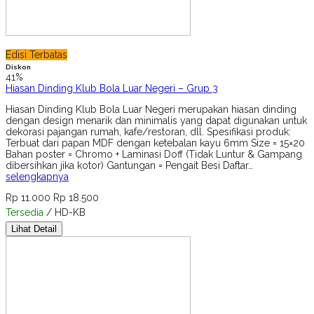
Edisi Terbatas
Diskon
41%
Hiasan Dinding Klub Bola Luar Negeri – Grup 3
Hiasan Dinding Klub Bola Luar Negeri merupakan hiasan dinding
dengan design menarik dan minimalis yang dapat digunakan untuk
dekorasi pajangan rumah, kafe/restoran, dll. Spesifikasi produk:
Terbuat dari papan MDF dengan ketebalan kayu 6mm Size = 15×20
Bahan poster = Chromo + Laminasi Doff (Tidak Luntur & Gampang
dibersihkan jika kotor) Gantungan = Pengait Besi Daftar…
selengkapnya
Rp 11.000
Rp 18.500
Tersedia
/ HD-KB
Lihat Detail