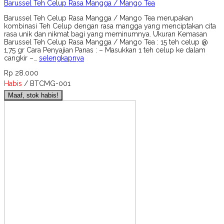
Barussel Teh Celup Rasa Mangga / Mango Tea
Barussel Teh Celup Rasa Mangga / Mango Tea merupakan
kombinasi Teh Celup dengan rasa mangga yang menciptakan cita
rasa unik dan nikmat bagi yang meminumnya. Ukuran Kemasan
Barussel Teh Celup Rasa Mangga / Mango Tea : 15 teh celup @
1,75 gr Cara Penyajian Panas : – Masukkan 1 teh celup ke dalam
cangkir –…
selengkapnya
Rp 28.000
Habis
/ BTCMG-001
Maaf, stok habis!