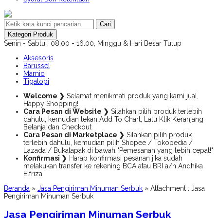
Cari
Kategori Produk
Senin - Sabtu : 08.00 - 16.00, Minggu & Hari Besar Tutup
Aksesoris
Barussel
Mamio
Tigatopi
Welcome ❯
Selamat menikmati produk yang kami jual,
Happy Shopping!
Cara Pesan di Website ❯
Silahkan pilih produk terlebih
dahulu, kemudian tekan Add To Chart, Lalu Klik Keranjang
Belanja dan Checkout
Cara Pesan di Marketplace ❯
Silahkan pilih produk
terlebih dahulu, kemudian pilih Shopee / Tokopedia /
Lazada / Bukalapak di bawah "Pemesanan yang lebih cepat!"
Konfirmasi ❯
Harap konfirmasi pesanan jika sudah
melakukan transfer ke rekening BCA atau BRI a/n Andhika
Elfriza
Beranda
»
Jasa Pengiriman Minuman Serbuk
» Attachment : Jasa
Pengiriman Minuman Serbuk
Jasa Pengiriman Minuman Serbuk