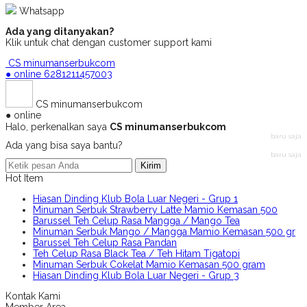
Whatsapp
Ada yang ditanyakan?
Klik untuk chat dengan customer support kami
CS minumanserbukcom
● online
6281211457003
CS minumanserbukcom
● online
Halo, perkenalkan saya
CS minumanserbukcom
baru saja
Ada yang bisa saya bantu?
baru saja
Kirim
Hot Item
Hiasan Dinding Klub Bola Luar Negeri - Grup 1
Minuman Serbuk Strawberry Latte Mamio Kemasan 500
Barussel Teh Celup Rasa Mangga / Mango Tea
Minuman Serbuk Mango / Mangga Mamio Kemasan 500 gr
Barussel Teh Celup Rasa Pandan
Teh Celup Rasa Black Tea / Teh Hitam Tigatopi
Minuman Serbuk Cokelat Mamio Kemasan 500 gram
Hiasan Dinding Klub Bola Luar Negeri - Grup 3
Kontak Kami