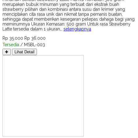
merupakan bubuk minuman yang terbuat dari ekstrak buah
strawberry pilihan dan kombinasi antara susu dan krimer yang
menciptakan cita rasa unik dan nikmat tanpa pemanis buatan,
sehingga dapat memberikan kesegaran pelepas dahaga bagi yang
meminumnya Ukuran Kemasan: 500 gram Untuk rasa Strawberry
Latte tersedia dalam 1 ukuran…
selengkapnya
Rp 35.000
Rp 36.000
Tersedia
/ MSBL-003
✚
Lihat Detail