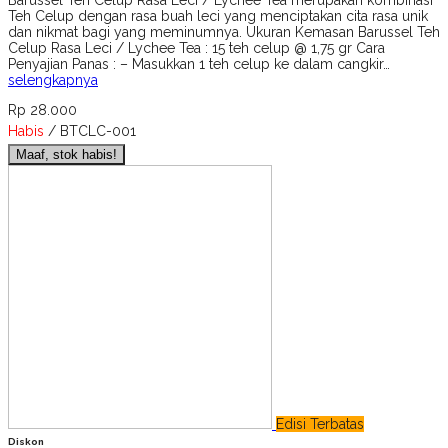
Teh Celup dengan rasa buah leci yang menciptakan cita rasa unik
dan nikmat bagi yang meminumnya. Ukuran Kemasan Barussel Teh
Celup Rasa Leci / Lychee Tea : 15 teh celup @ 1,75 gr Cara
Penyajian Panas : – Masukkan 1 teh celup ke dalam cangkir…
selengkapnya
Rp 28.000
Habis
/ BTCLC-001
Maaf, stok habis!
Edisi Terbatas
Diskon