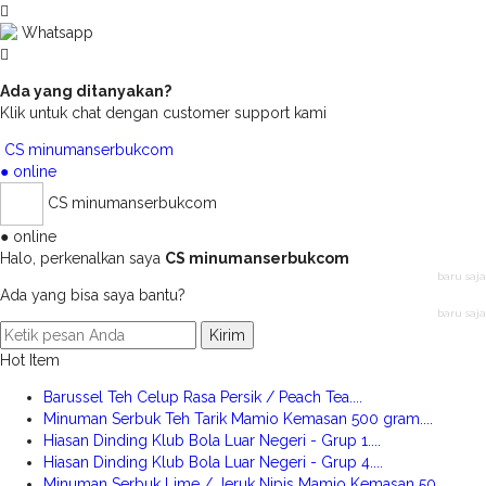
Whatsapp
Ada yang ditanyakan?
Klik untuk chat dengan customer support kami
CS minumanserbukcom
● online
CS minumanserbukcom
● online
Halo, perkenalkan saya
CS minumanserbukcom
baru saja
Ada yang bisa saya bantu?
baru saja
Kirim
Hot Item
Barussel Teh Celup Rasa Persik / Peach Tea....
Minuman Serbuk Teh Tarik Mamio Kemasan 500 gram....
Hiasan Dinding Klub Bola Luar Negeri - Grup 1....
Hiasan Dinding Klub Bola Luar Negeri - Grup 4....
Minuman Serbuk Lime / Jeruk Nipis Mamio Kemasan 50....