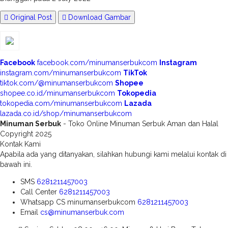
Original Post
Download Gambar
Facebook
facebook.com/minumanserbukcom
Instagram
instagram.com/minumanserbukcom
TikTok
tiktok.com/@minumanserbukcom
Shopee
shopee.co.id/minumanserbukcom
Tokopedia
tokopedia.com/minumanserbukcom
Lazada
lazada.co.id/shop/minumanserbukcom
Minuman Serbuk
- Toko Online Minuman Serbuk Aman dan Halal
Copyright 2025
Kontak Kami
Apabila ada yang ditanyakan, silahkan hubungi kami melalui kontak di
bawah ini.
SMS
6281211457003
Call Center
6281211457003
Whatsapp
CS minumanserbukcom
6281211457003
Email
cs@minumanserbuk.com