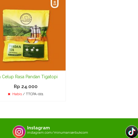
h Celup Rasa Pandan Tigatopi
Rp 24.000
Habis
/ TTCPA-001
Instagram
instagram.com/minumanserbukcom