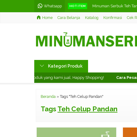
Whatsapp
Minuman Serbuk Teh Ta
HOT ITEM
Home
Cara Belanja
Katalog
Konfirmasi
Cek R
Hiasan Dinding Klub Bola
Teh Celup Rasa Black Tea
Minuman Serbuk Mango 
Barussel Teh Celup Ras
Kategori Produk
Teh Celup Rasa Pandan T
at menikmati produk yang kami jual, Happy Shopping!
Cara Pesan 
Hiasan Dinding Huruf Hij
Minuman Serbuk Lime / 
Beranda
»
Tags "Teh Celup Pandan"
Tags
Teh Celup Pandan