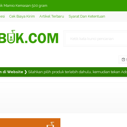
rik Mamio Kemasan 500 gram
esi
Cek Biaya Kirim
Artikel Terbaru
Syarat Dan Ketentuan
 Luar Negeri - Grup 4
 / Teh Hitam Tigatopi
Latte / Rasa Mangga Mamio Kem
a Pandan
S
igatopi
di Website ❯
Silahkan pilih produk terlebih dahulu, kemudian tekan Add T
aiyah
Jeruk Nipis Mamio Kemasan 50