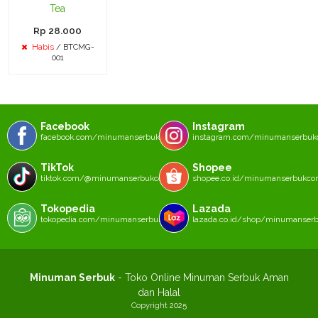
Tea
Rp 28.000
Habis
/ BTCMG-
001
Facebook
Instagram
facebook.com/minumanserbukcom
instagram.com/minumanserbu
TikTok
Shopee
tiktok.com/@minumanserbukcom
shopee.co.id/minumanserbukc
Tokopedia
Lazada
tokopedia.com/minumanserbukcom
lazada.co.id/shop/minumanser
Minuman Serbuk
- Toko Online Minuman Serbuk Aman
dan Halal
Copyright 2025