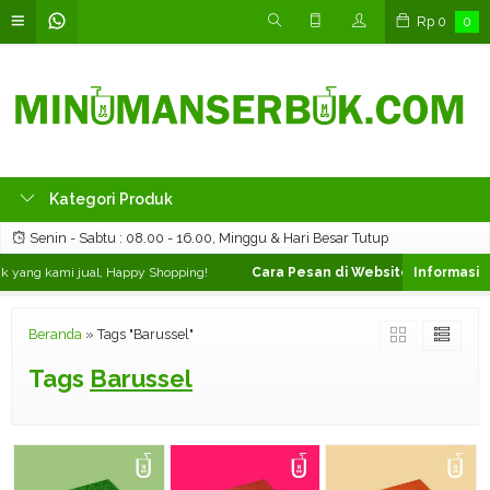
Rp
0
0
Kategori Produk
Senin - Sabtu : 08.00 - 16.00, Minggu & Hari Besar Tutup
 yang kami jual, Happy Shopping!
Cara Pesan di Website ❯
Silahkan pi
Beranda
»
Tags "Barussel"
Tags
Barussel